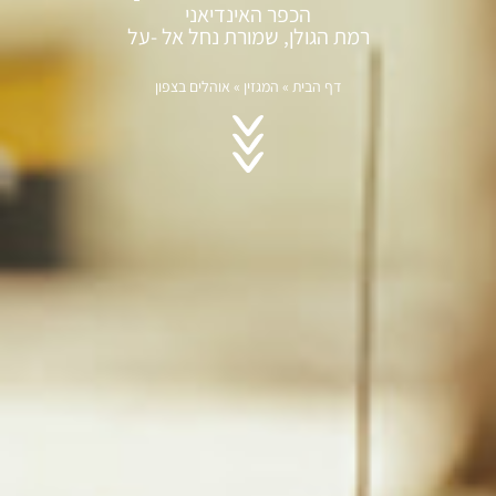
הכפר האינדיאני
רמת הגולן, שמורת נחל אל -על
דף הבית
»
המגזין
»
אוהלים בצפון