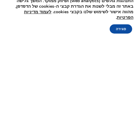
התנהגות גולשים (web analytics) ושיווק ממוקד. המשך גלישה
באתר זה מבלי לשנות את הגדרת קבצי ה-cookies של הדפדפן,
מהווה אישור לשימוש שלנו בקבצי cookies.
לעמוד מדיניות
הפרטיות
.
אוהלים בצפון
הזמנה אונליין
סגירה
מקומות לינה בגולן