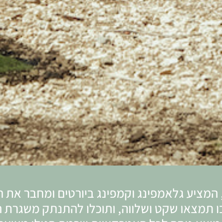
 המציע גלאמפינג ו
קמפינג ביורטים
ומחבר את ה
 תמצאו שקט ושלווה, ותוכלו להתנתק משגרת הי