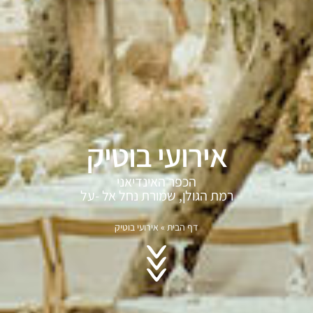
אירועי בוטיק
הכפר האינדיאני
רמת הגולן, שמורת נחל אל -על
דף הבית
»
אירועי בוטיק